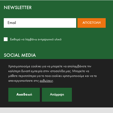
NEWSLETTER
Επιθυμώ να λαμβάνω ενημερωτικό υλικό
SOCIAL MEDIA
Χρησιμοποιούμε cookies για να μπορείτε να απολαμβάνετε την
καλύτερη δυνατή εμπειρία στην ιστοσελίδα μας. Μπορείτε να
μάθετε περισσότερα για το ποια cookies χρησιμοποιούμε και να τα
ΣΤΟΙΧΕΊΑ ΕΠΙΚΟΙΝΩΝΊΑΣ
απενεργοποιήσετε στις
ρυθμίσεις
.
Βελβεντός Κοζάνης, 50400
Τηλ.
24640 31592
Αποδοχή
Απόρριψη
Fax: 24640 31832